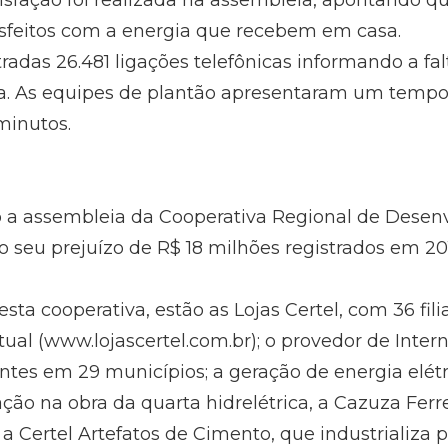
sfação foi realizada na assembleia, apontando q
isfeitos com a energia que recebem em casa.
radas 26.481 ligações telefônicas informando a fa
ia. As equipes de plantão apresentaram um temp
minutos.
io a assembleia da Cooperativa Regional de Dese
 o seu prejuízo de R$ 18 milhões registrados em 2
sta cooperativa, estão as Lojas Certel, com 36 filia
tual (www.lojascertel.com.br); o provedor de Inte
ntes em 29 municípios; a geração de energia elétr
ção na obra da quarta hidrelétrica, a Cazuza Ferr
 a Certel Artefatos de Cimento, que industrializa