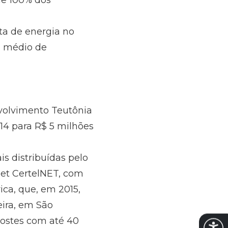
ue 100% dos
lta de energia no
o médio de
nvolvimento Teutônia
014 para R$ 5 milhões
is distribuídas pelo
rnet CertelNET, com
ica, que, em 2015,
eira, em São
 postes com até 40
Abrir