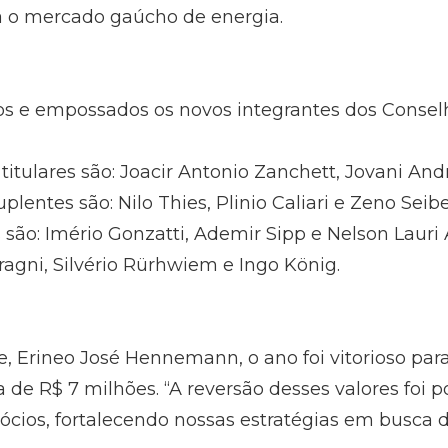
a o mercado gaúcho de energia.
s e empossados os novos integrantes dos Conselh
 titulares são: Joacir Antonio Zanchett, Jovani And
plentes são: Nilo Thies, Plinio Caliari e Zeno Seibe
es são: Imério Gonzatti, Ademir Sipp e Nelson Lauri
ragni, Silvério Rürhwiem e Ingo König.
 Erineo José Hennemann, o ano foi vitorioso para 
de R$ 7 milhões. “A reversão desses valores foi p
ios, fortalecendo nossas estratégias em busca d