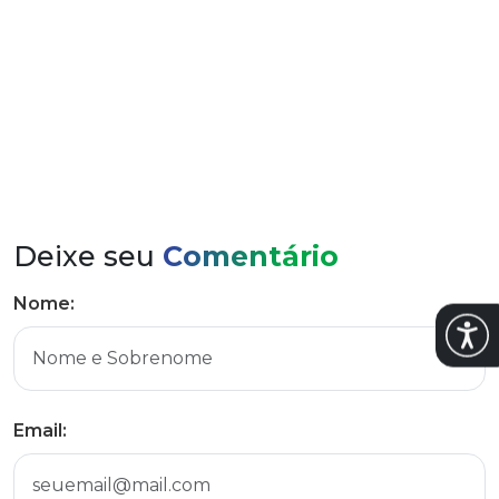
Prefeito Eduardo Abrahão participou da entrega
Deixe seu
Comentário
Nome:
Abrir
Email: