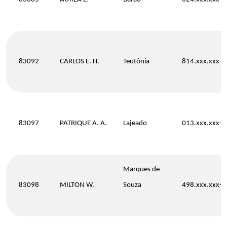
83092
CARLOS E. H.
Teutônia
814.xxx.xxx-3
83097
PATRIQUE A. A.
Lajeado
013.xxx.xxx-7
Marques de
83098
MILTON W.
Souza
498.xxx.xxx-0