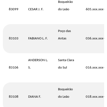
Boqueirão
83099
CESAR J. F.
do Leão
605.xxx.xxx-1
Poço das
83103
FABIANO L. F.
Antas
036.xxx.xxx-3
ANDERSON L.
Santa Clara
83106
S.
do Sul
016.xxx.xxx-8
Boqueirão
83108
DIANA F.
do Leão
018.xxx.xxx-9