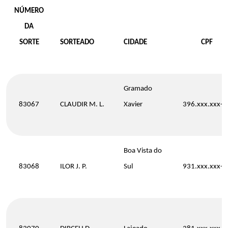
NÚMERO
DA
SORTE
SORTEADO
CIDADE
CPF
Gramado
83067
CLAUDIR M. L.
Xavier
396.xxx.xxx-7
Boa Vista do
83068
ILOR J. P.
Sul
931.xxx.xxx-6