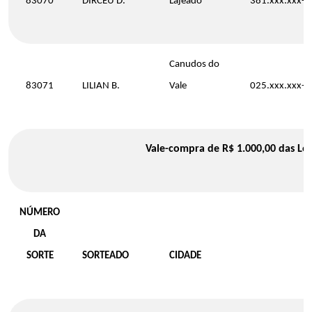
83070
DIRCEU D.
Lajeado
381.xxx.xxx-5
Canudos do
83071
LILIAN B.
Vale
025.xxx.xxx-3
Vale-compra de R$ 1.000,00 das Loja
NÚMERO
DA
SORTE
SORTEADO
CIDADE