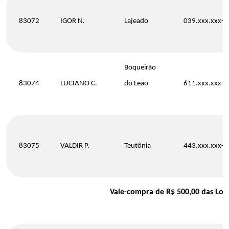
83072
IGOR N.
Lajeado
039.xxx.xxx-0
Boqueirão
83074
LUCIANO C.
do Leão
611.xxx.xxx-3
83075
VALDIR P.
Teutônia
443.xxx.xxx-0
Vale-compra de R$ 500,00 das Loja