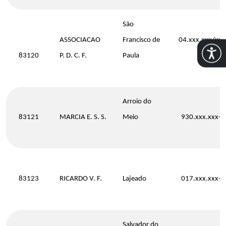
São
ASSOCIACAO
Francisco de
04.xxx.xxx/xxx
Abrir
83120
P. D. C. F.
Paula
29
Arroio do
83121
MARCIA E. S. S.
Meio
930.xxx.xxx-0
83123
RICARDO V. F.
Lajeado
017.xxx.xxx-6
Salvador do