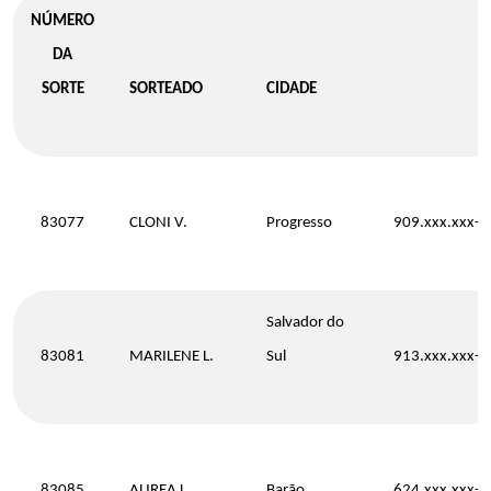
NÚMERO
DA
SORTE
SORTEADO
CIDADE
83077
CLONI V.
Progresso
909.xxx.xxx-9
Salvador do
83081
MARILENE L.
Sul
913.xxx.xxx-5
83085
AUREA L.
Barão
624.xxx.xxx-7