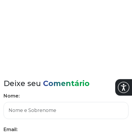
Hennemann e demais autoridades em Barão
Deixe seu
Comentário
Abrir
Nome:
Email: