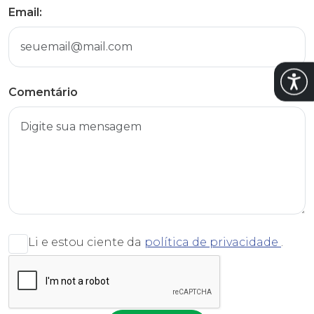
Email:
Abrir
Comentário
Li e estou ciente da
política de privacidade
.