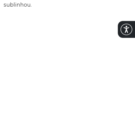
sublinhou.
Abrir