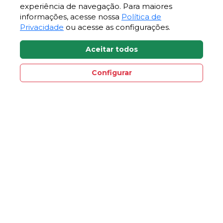
Contato
experiência de navegação. Para maiores
informações, acesse nossa
Política de
Fale Conosco
Privacidade
ou acesse as configurações.
Vagas Certel
Aceitar todos
Comunicação
Configurar
Jornal Certel
Notícias
Contato Direto