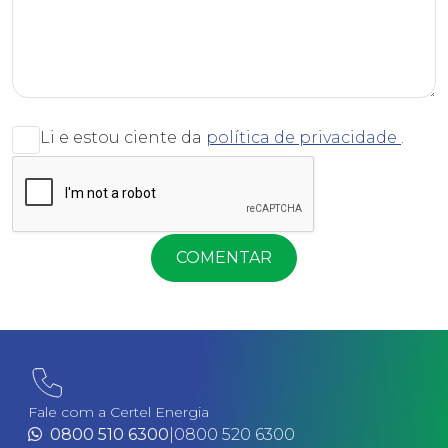
Li e estou ciente da
política de privacidade
.
COMENTAR
Fale com a Certel Energia
0800 510 6300
|
0800 520 6300