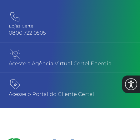
Lojas Certel
0800 722 0505
Acesse a Agência Virtual Certel Energia
Abrir
Acesse o Portal do Cliente Certel