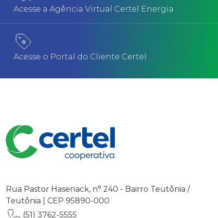
Acesse a Agência Virtual Certel Energia
Acesse o Portal do Cliente Certel
Rua Pastor Hasenack, n° 240 - Bairro Teutônia /
Teutônia | CEP 95890-000
(51) 3762-5555