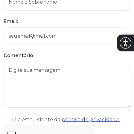
Email:
Abrir
Comentário
Li e estou ciente da
política de privacidade
.