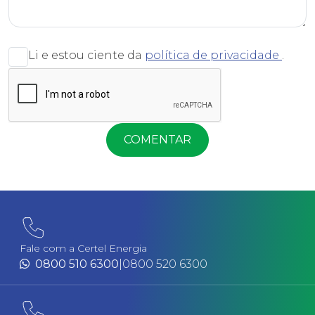
Li e estou ciente da
política de privacidade
.
COMENTAR
Fale com a Certel Energia
0800 510 6300
|
0800 520 6300