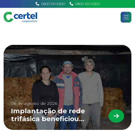
0800 510 6300
0800 520 6300
Certel
Home
Notícias
06 de agosto de 2026
Implantação de rede
trifásica beneficiou
LEIA 
associados de Linha 12 de
Outubro, em Marques de