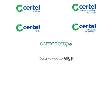
Axysweb
Desenvolvido por