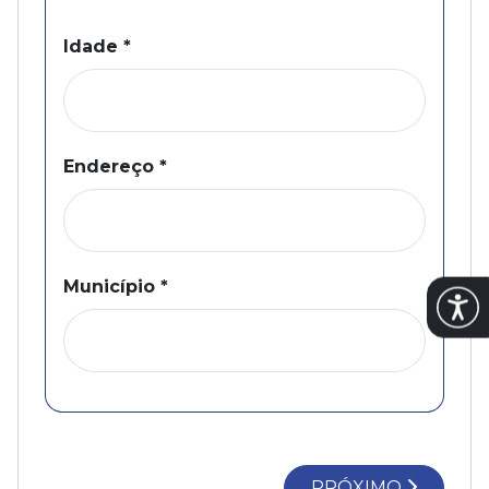
Idade
*
Endereço
*
Município
*
Abrir
PRÓXIMO