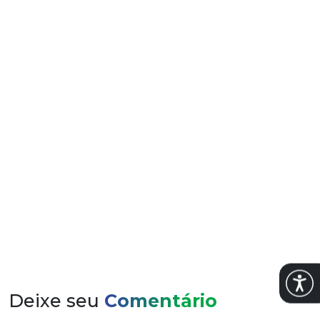
Poste foi comercializado para Uruguaiana
Abrir
Deixe seu
Comentário