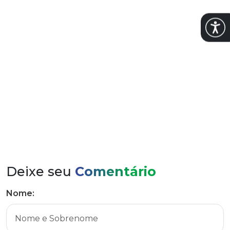
Abrir
Empresa ganhadora é do município de Venâncio
Aires
Deixe seu
Comentário
Nome: