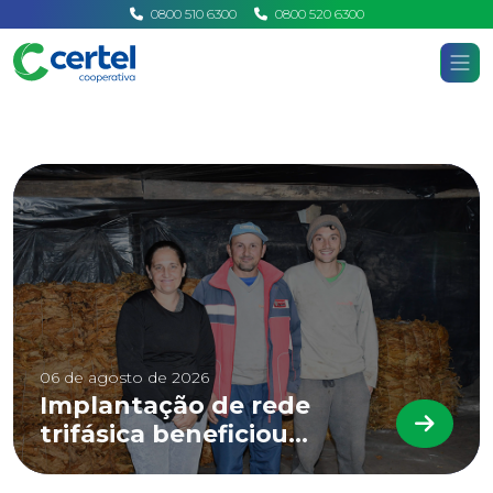
0800 510 6300
0800 520 6300
Certel
Home
Notícias
06 de agosto de 2026
Implantação de rede
trifásica beneficiou
LEIA 
associados de Linha 12 de
Outubro, em Marques de