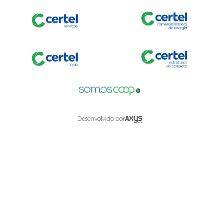
Axysweb
Desenvolvido por