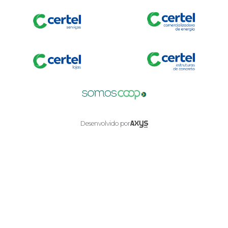
Axysweb
Desenvolvido por