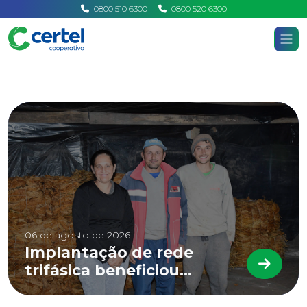
0800 510 6300
0800 520 6300
Certel
Home
Notícias
06 de agosto de 2026
Implantação de rede
trifásica beneficiou
LEIA 
associados de Linha 12 de
Outubro, em Marques de